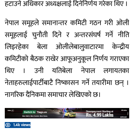
हटाउने
अधिकार
अध्यक्षलाई
दिने
निर्णय
गरेका
थिए
।
नेपाल
समूहले
समानान्तर
कमिटी
गठन
गरी
ओली
समूहलाई
चुनौती
दिने
र
अन्तरसंघर्ष
गर्ने
नीति
लिइरहेका
बेला
ओलीले
बालुवाटारमा
केन्द्रीय
कमिटीको
बैठक
राखेर
आफूअनुकूल
निर्णय
गराएका
थिए
।
उनी
यतिबेला
नेपाल
लगायतका
नेताहरुलाई
पार्टीबाटै
निष्कासन
गर्ने
तयारीमा
छन्
।
नागरिक
दैनिकमा
समाचार
लेखिएको
छ।
1.4k views