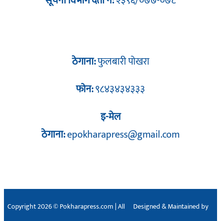
सूचना विभाग दर्ता नं:
२३९६/०७७-०७८
ठेगाना:
फुलबारी पोखरा
फोन:
९८४३४३४३३३
इ-मेल
ठेगाना:
epokharapress@gmail.com
Copyright 2026 © Pokharapress.com | All
Designed & Maintained by