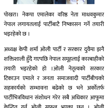
पोखरा।
नेकपा
एमालेका
वरिष्ठ
नेता
माधवकुमार
नेपाल
लगायतलाई
पार्टीबाटै
निष्कासन
गर्ने
तयारी
भइरहेको
छ
।
अध्यक्ष
केपी
शर्मा
ओली
पार्टी
र
सरकार
दुवैमा
झनै
शक्तिशाली
हुँदै
गएपछि
नेपाल
समूहलाई
कारबाहीको
तयारी
भइरहेको
हो
।
ओली
नेतृत्वको
सरकार
टिकाउन
एमाले
र
जनता
समाजवादी
पार्टीबीचको
सहकार्यको
सम्भावना
बढेको
छ
भने
अर्कोतर्फ
पार्टीभित्र
विधान
संशोधन
गरेर
सबै
अधिकार
आफूमा
केन्द्रित
गर्न
ओली
सफल
भएका
छन्
।
ओली