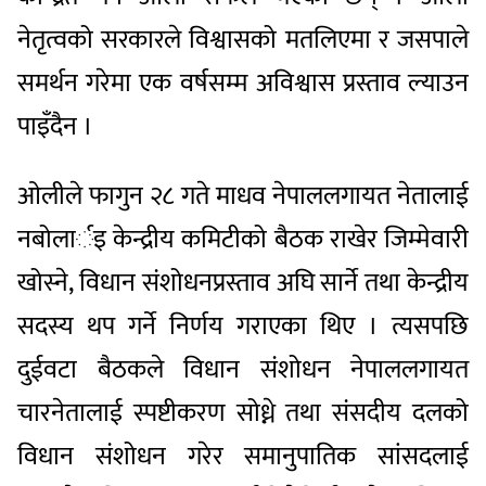
नेतृत्वको
सरकारले
विश्वासको
मत
लिएमा
र
जसपाले
समर्थन
गरेमा
एक
वर्षसम्म
अविश्वास
प्रस्ताव
ल्याउन
पाइँदैन
।
ओलीले
फागुन
२८
गते
माधव
नेपाललगायत
नेतालाई
नबोलार्इ
केन्द्रीय
कमिटीको
बैठक
राखेर
जिम्मेवारी
खोस्ने
,
विधान
संशोधन
प्रस्ताव
अघि
सार्ने
तथा
केन्द्रीय
सदस्य
थप
गर्ने
निर्णय
गराएका
थिए
।
त्यसपछि
दुईवटा
बैठकले
विधान
संशोधन
नेपाललगायत
चार
नेतालाई
स्पष्टीकरण
सोध्ने
तथा
संसदीय
दलको
विधान
संशोधन
गरेर
समानुपातिक
सांसदलाई