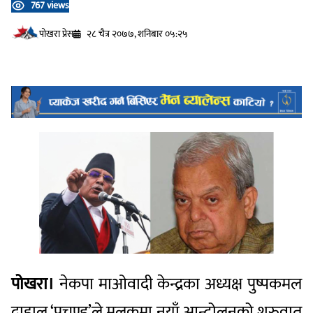
767 views
प‍ोखरा प्रेस
२८ चैत्र २०७७, शनिबार ०५:२५
पोखरा।
नेकपा माओवादी केन्द्रका अध्यक्ष पुष्पकमल
दाहाल ‘प्रचण्ड’ले मुलुकमा नयाँ आन्दोलनको शुरुवात