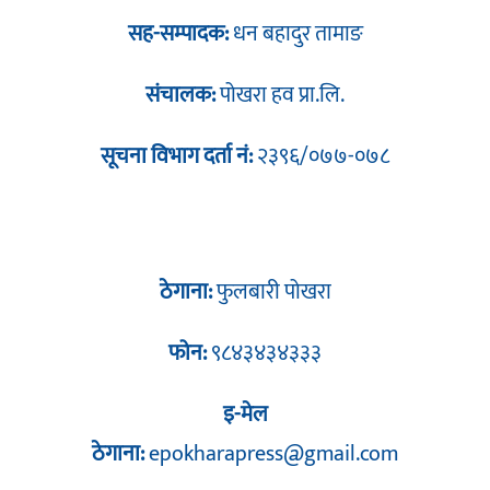
सह-सम्पादक:
धन बहादुर तामाङ
संचालक:
पोखरा हव प्रा.लि.
सूचना विभाग दर्ता नं:
२३९६/०७७-०७८
ठेगाना:
फुलबारी पोखरा
फोन:
९८४३४३४३३३
इ-मेल
ठेगाना:
epokharapress@gmail.com