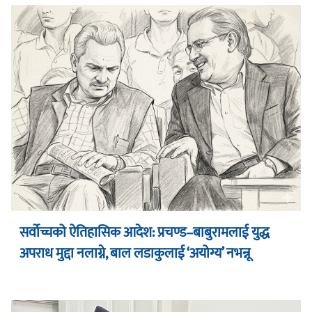
सर्वोच्चको ऐतिहासिक आदेश: प्रचण्ड–बाबुरामलाई युद्ध
अपराध मुद्दा नलाग्ने, बाल लडाकुलाई ‘अयोग्य’ नभन्नू