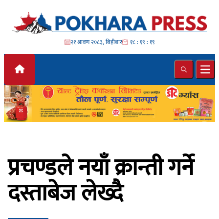
Skip to content
२१ श्रावण २०८३, बिहीबार
१८ : १९ : २१
Search
Ope
प्रचण्डले नयाँ क्रान्ती गर्ने
दस्ताबेज लेख्दै