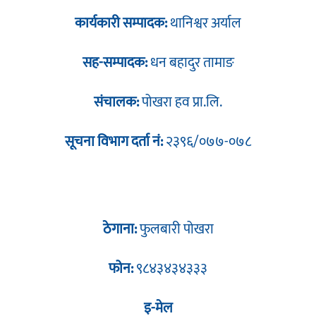
कार्यकारी सम्पादक:
थानिश्वर अर्याल
सह-सम्पादक:
धन बहादुर तामाङ
संचालक:
पोखरा हव प्रा.लि.
सूचना विभाग दर्ता नं:
२३९६/०७७-०७८
ठेगाना:
फुलबारी पोखरा
फोन:
९८४३४३४३३३
इ-मेल