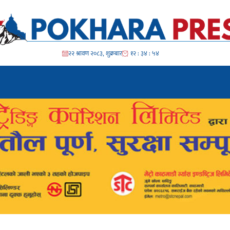
२२ श्रावण २०८३, शुक्रबार
१२ : ३४ : ५५