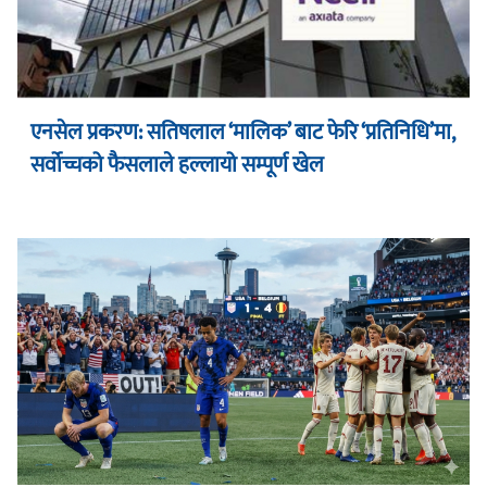
एनसेल प्रकरण: सतिषलाल ‘मालिक’ बाट फेरि ‘प्रतिनिधि’मा,
सर्वोच्चको फैसलाले हल्लायो सम्पूर्ण खेल