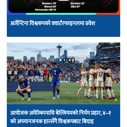
अर्जेन्टिना विश्वकपको क्वार्टरफाइनलमा प्रवेश
आयोजक अमेरिकामाथि बेल्जियमको निर्मम प्रहार, ४–१
को अपमानजनक हारसँगै विश्वकपबाट बिदाइ