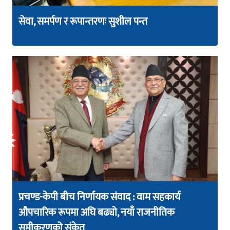
सेवा, समर्पण र रूपान्तरणः सुशील पन्त
प्रचण्ड-केपी बीच निर्णायक संवाद : वाम सहकार्य
औपचारिक रूपमा अघि बढ्यो, नयाँ राजनीतिक
समीकरणको संकेत