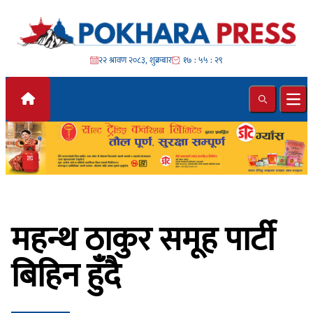
Skip to content
२२ श्रावण २०८३, शुक्रबार
१७ : ५५ : ३१
Search
Ope
महन्थ ठाकुर समूह पार्टी
बिहिन हुँदै