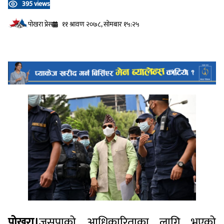
395 views
प‍ोखरा प्रेस
११ श्रावण २०७८, सोमबार १५:२५
पोखरा।
जसपाको आधिकारिताका लागि भएको