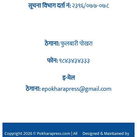
सूचना विभाग दर्ता नं:
२३९६/०७७-०७८
ठेगाना:
फुलबारी पोखरा
फोन:
९८४३४३४३३३
इ-मेल
ठेगाना:
epokharapress@gmail.com
Copyright 2026 © Pokharapress.com | All
Designed & Maintained by