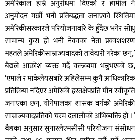
अमेरिकाले
हाम्रै
अनुरोधमा
दिएको
र
हामीले
नै
अनुमोदन
गर्छौ
भनी
प्रतिबद्धता
जनाएको
स्थितिमा
अमेरिकी
सरकारले
परियोजनाबारे
के
हुँदैछ
भनेर
सोध्नु
सामान्य
कुरा
हो
भनी
नेकाका
नेता
प्रकाशशरण
महतले
अमेरिकी
साम्राज्यवादको
तावेदारी
गरेका
छन्
,’
बैद्यले
आक्रोश
ब्यक्त
गर्दै
वक्तव्यमा
भन्नुभएको
छ
,
‘
एमाले
र
माकेले
यसबारे
अहिलेसम्म
कुनै
आधिकारिक
प्रतिक्रिया
नदिएर
अमेरिकी
हस्तक्षेपप्रति
मौन
स्वीकृति
जनाएका
छन्
,
यो
नेपालका
शासक
वर्गको
अमेरिकी
साम्राज्यवादप्रतिको
चरम
दलालीको
अभिव्यक्ति
हो
।
’
बैद्यका
अनुसार
सुनारले
एमसीसी
परियोजना
संसोधन