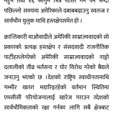
नहुने
तथा
१६
फागुन
भित्र
पारित
गर्नै
पर्ने
भन्दा
पछिल्लो
समयमा
अमेरिकाले
दबाब
बढाउनु
स्वतन्त्र
र
सार्वभौम
मुलुक
माथि
हस्तक्षेपसमेत
हो
।
क्रान्तिकारी
माओवादीले
अमेरिकी
साम्राज्यवादको
सो
प्रकारको
प्रत्यक्ष
हस्तक्षेप
र
संसदवादी
राजनीतिक
पार्टीहरुले
गरेको
अमेरिकी
साम्राज्यवादको
नाङ्गो
दलालीको
तीव्र
भर्तसना
र
घोर
विरोध
गरेको
बैद्यले
जनाउनु
भएको
छ
।
देशको
राष्ट्रिय
स्वाधीनतामाथि
गम्भीर
खतरा
मडारिइरहेको
वर्तमान
स्थितिमा
एमसीसी
परियोजनालाई
खारेज
गराउन
र
देशको
सार्वभौमिकताको
रक्षा
गर्नका
लागि
सबै
क्षेत्रबाट