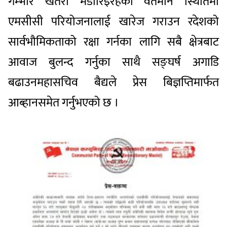
गम्भीर
खतरा
मडारिइरहेको
वर्तमान
स्थितिमा
एमसीसी
परियोजनालाई
खारेज
गराउन
र
देशको
सार्वभौमिकताको
रक्षा
गर्नका
लागि
सबै
क्षेत्रबाट
आवाज
बुलन्द
गर्नुका
साथै
सङ्घर्ष
अगाडि
बढाउन
महासचिव
बैद्यले
प्रेस
बिज्ञप्तिमार्फत
आब्हानसमेत
गर्नुभएको
छ
।