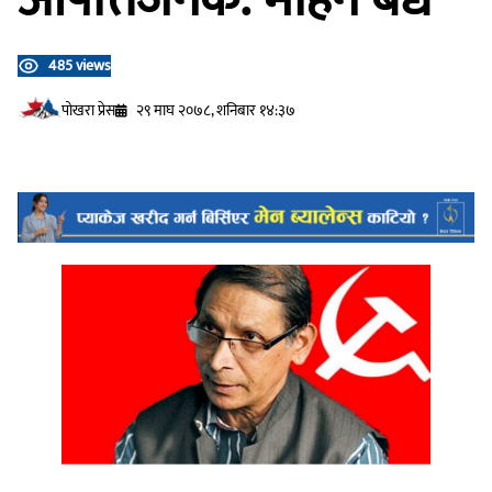
485 views
प‍ोखरा प्रेस
२९ माघ २०७८, शनिबार १४:३७