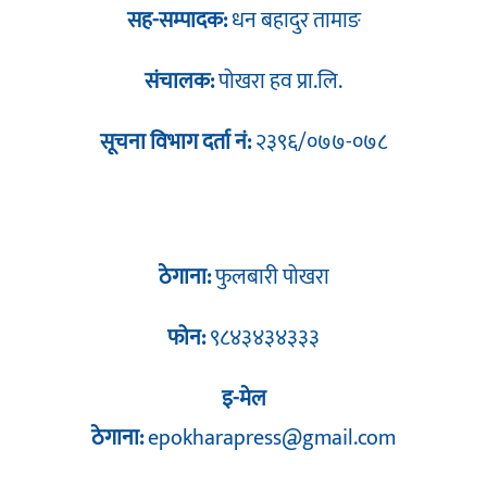
सह-सम्पादक:
धन बहादुर तामाङ
संचालक:
पोखरा हव प्रा.लि.
सूचना विभाग दर्ता नं:
२३९६/०७७-०७८
ठेगाना:
फुलबारी पोखरा
फोन:
९८४३४३४३३३
इ-मेल
ठेगाना:
epokharapress@gmail.com