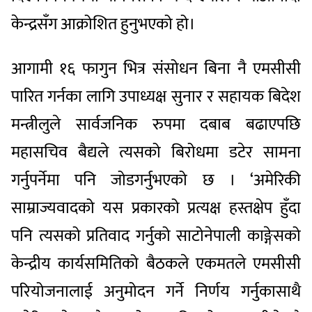
केन्द्रसँग
आक्रोशित
हुनुभएको
हो।
आगामी
१६
फागुन
भित्र
संसोधन
बिना
नै
एमसीसी
पारित
गर्नका
लागि
उपाध्यक्ष
सुनार
र
सहायक
बिदेश
मन्त्री
लुले
सार्वजनिक
रुपमा
दबाब
बढाएपछि
महासचिव
बैद्यले
त्यसको
बिरोधमा
डटेर
सामना
गर्नुपर्नेमा
पनि
जोड
गर्नुभएको
छ
।
‘
अमेरिकी
साम्राज्यवादको
यस
प्रकारको
प्रत्यक्ष
हस्तक्षेप
हुँदा
पनि
त्यसको
प्रतिवाद
गर्नुको
साटो
नेपाली
काङ्गेसको
केन्द्रीय
कार्यसमितिको
बैठकले
एकमतले
एमसीसी
परियोजनालाई
अनुमोदन
गर्ने
निर्णय
गर्नुका
साथै