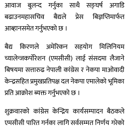
आवाज
बुलन्द
गर्नुका
साथै
सङ्घर्ष
अगाडि
बढाउन
महासचिव
बैद्यले
प्रेस
बिज्ञप्तिमार्फत
आब्हानसमेत
गर्नुभएको
छ
।
बैद्य
किरणले
अमेरिकन
सहयोग
मिलिनियम
च्यालेन्ज
कर्पोरेशन
(
एमसीसी
)
लाई
संसदमा
लैजाने
बिषयमा
सत्तारुढ
नेपाली
कांग्रेस
र
नेकपा
माओवादी
केन्द्रसहित
प्रमुख
प्रतिपक्ष
दल
नेकपा
एमालेको
भूमिका
प्रति
आक्रोश
ब्यक्त
गर्नुभएको
छ
।
शुक्रवारको
कांग्रेस
केन्द्रिय
कार्यसम्पादन
बैठकले
एमसीसी
पारित
गर्नका
लागि
सर्वसम्मत
निर्णय
गरेको