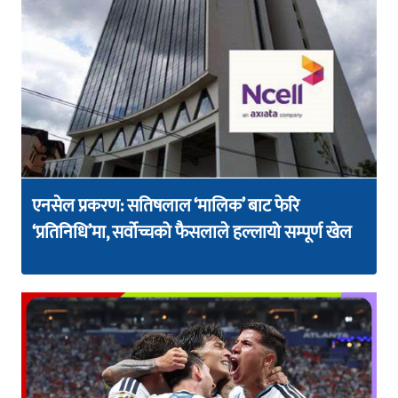
एनसेल प्रकरण: सतिषलाल ‘मालिक’ बाट फेरि
‘प्रतिनिधि’मा, सर्वोच्चको फैसलाले हल्लायो सम्पूर्ण खेल