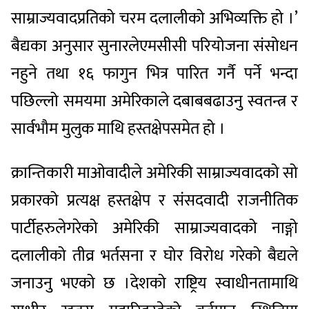
साम्राज्यवादप्रतिको
चरम
दलालीको
अभिव्यक्ति
हो
।
’
बैद्यका
अनुसार
सुनारले
एमसीसी
परियोजना
संसोधन
नहुने
तथा
१६
फागुन
भित्र
पारित
गर्नै
पर्ने
भन्दा
पछिल्लो
समयमा
अमेरिकाले
दबाब
बढाउनु
स्वतन्त्र
र
सार्वभौम
मुलुक
माथि
हस्तक्षेपसमेत
हो
।
क्रान्तिकारी
माओवादीले
अमेरिकी
साम्राज्यवादको
सो
प्रकारको
प्रत्यक्ष
हस्तक्षेप
र
संसदवादी
राजनीतिक
पार्टीहरुले
गरेको
अमेरिकी
साम्राज्यवादको
नाङ्गो
दलालीको
तीव्र
भर्तसना
र
घोर
विरोध
गरेको
बैद्यले
जनाउनु
भएको
छ
।
देशको
राष्ट्रिय
स्वाधीनतामाथि