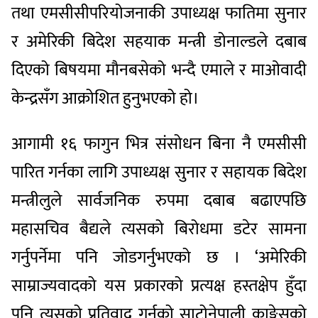
तथा
एमसीसी
परियोजनाकी
उपाध्यक्ष
फातिमा
सुनार
र
अमेरिकी
बिदेश
सहयाक
मन्त्री
डोनाल्डले
दबाब
दिएको
बिषयमा
मौन
बसेको
भन्दै
एमाले
र
माओवादी
केन्द्रसँग
आक्रोशित
हुनुभएको
हो।
आगामी
१६
फागुन
भित्र
संसोधन
बिना
नै
एमसीसी
पारित
गर्नका
लागि
उपाध्यक्ष
सुनार
र
सहायक
बिदेश
मन्त्री
लुले
सार्वजनिक
रुपमा
दबाब
बढाएपछि
महासचिव
बैद्यले
त्यसको
बिरोधमा
डटेर
सामना
गर्नुपर्नेमा
पनि
जोड
गर्नुभएको
छ
।
‘
अमेरिकी
साम्राज्यवादको
यस
प्रकारको
प्रत्यक्ष
हस्तक्षेप
हुँदा
पनि
त्यसको
प्रतिवाद
गर्नुको
साटो
नेपाली
काङ्गेसको