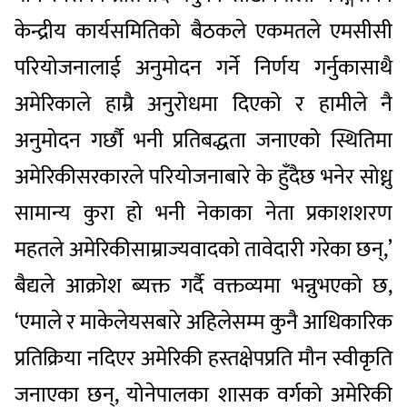
केन्द्रीय
कार्यसमितिको
बैठकले
एकमतले
एमसीसी
परियोजनालाई
अनुमोदन
गर्ने
निर्णय
गर्नुका
साथै
अमेरिकाले
हाम्रै
अनुरोधमा
दिएको
र
हामीले
नै
अनुमोदन
गर्छौ
भनी
प्रतिबद्धता
जनाएको
स्थितिमा
अमेरिकी
सरकारले
परियोजनाबारे
के
हुँदैछ
भनेर
सोध्नु
सामान्य
कुरा
हो
भनी
नेकाका
नेता
प्रकाशशरण
महतले
अमेरिकी
साम्राज्यवादको
तावेदारी
गरेका
छन्
,’
बैद्यले
आक्रोश
ब्यक्त
गर्दै
वक्तव्यमा
भन्नुभएको
छ
,
‘
एमाले
र
माकेले
यसबारे
अहिलेसम्म
कुनै
आधिकारिक
प्रतिक्रिया
नदिएर
अमेरिकी
हस्तक्षेपप्रति
मौन
स्वीकृति
जनाएका
छन्
,
यो
नेपालका
शासक
वर्गको
अमेरिकी