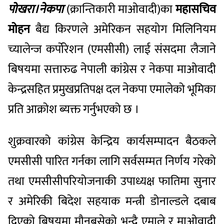
पोखरा।नेकपा
(
क्रान्तिकारी
माओवादी
)
का
महासचिव
मोहन
बैद्य
किरणले
अमेरिकन
सहयोग
मिलिनियम
च्यालेन्ज
कर्पोरेशन
(
एमसीसी
)
लाई
संसदमा
लैजाने
बिषयमा
सत्तारुढ
नेपाली
कांग्रेस
र
नेकपा
माओवादी
केन्द्रसहित
प्रमुख
प्रतिपक्ष
दल
नेकपा
एमालेको
भूमिका
प्रति
आक्रोश
ब्यक्त
गर्नुभएको
छ
।
शुक्रवारको
कांग्रेस
केन्द्रिय
कार्यसम्पादन
बैठकले
एमसीसी
पारित
गर्नका
लागि
सर्वसम्मत
निर्णय
गरेको
तथा
एमसीसी
परियोजनाकी
उपाध्यक्ष
फातिमा
सुनार
र
अमेरिकी
बिदेश
सहयाक
मन्त्री
डोनाल्डले
दबाब
दिएको
बिषयमा
मौन
बसेको
भन्दै
एमाले
र
माओवादी