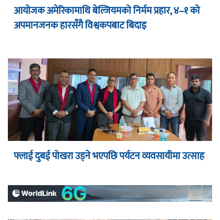
आयोजक अमेरिकामाथि बेल्जियमको निर्मम प्रहार, ४–१ को
अपमानजनक हारसँगै विश्वकपबाट बिदाइ
फ्लाई दुबई पोखरा उड्ने भएपछि पर्यटन व्यवसायीमा उत्साह