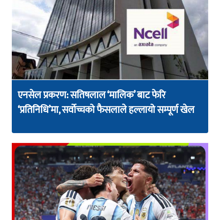
एनसेल प्रकरण: सतिषलाल ‘मालिक’ बाट फेरि
‘प्रतिनिधि’मा, सर्वोच्चको फैसलाले हल्लायो सम्पूर्ण खेल