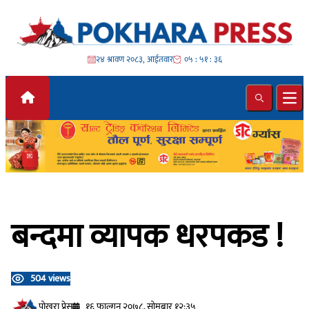
Skip to content
२४ श्रावण २०८३, आईतवार
०५ : ५१ : ३८
Search
Ope
बन्दमा व्यापक धरपकड !
504 views
प‍ोखरा प्रेस
१६ फाल्गुन २०७८, सोमबार १२:३५