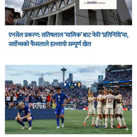
एनसेल प्रकरण: सतिषलाल ‘मालिक’ बाट फेरि ‘प्रतिनिधि’मा,
सर्वोच्चको फैसलाले हल्लायो सम्पूर्ण खेल