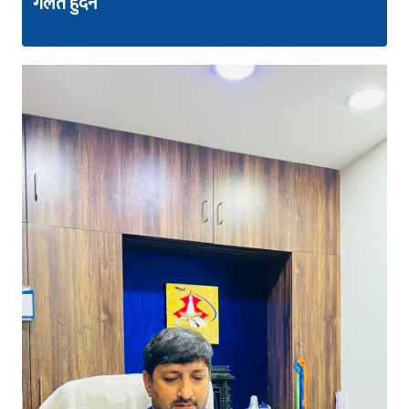
गलत हुँदैन”