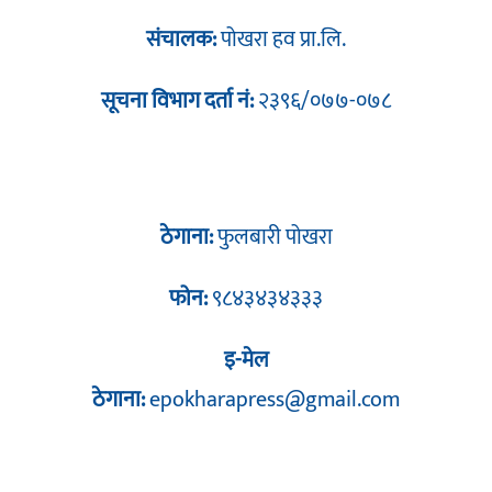
संचालक:
पोखरा हव प्रा.लि.
सूचना विभाग दर्ता नं:
२३९६/०७७-०७८
ठेगाना:
फुलबारी पोखरा
फोन:
९८४३४३४३३३
इ-मेल
ठेगाना:
epokharapress@gmail.com