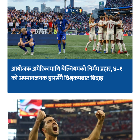
आयोजक अमेरिकामाथि बेल्जियमको निर्मम प्रहार, ४–१
को अपमानजनक हारसँगै विश्वकपबाट बिदाइ