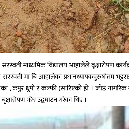
य
सरस्वती
माध्यमिक
विद्यालय
आहालेले
बृक्षारोपण
कार्य
ो
सरस्वती
मा
बि
आहालेका
प्रधानध्यापक
पुरुषोतम
भट्टर
ोका
,
कपुर
धुपी
र
कल्फी
)
सारिएको
हो
।
ज्येष्ठ
नागरिक
े
बृक्षारोपण
गरेर
उद्वघाटन
गरेका
थिए
।