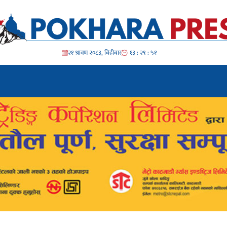
२१ श्रावण २०८३, बिहीबार
१३ : २९ : ५४