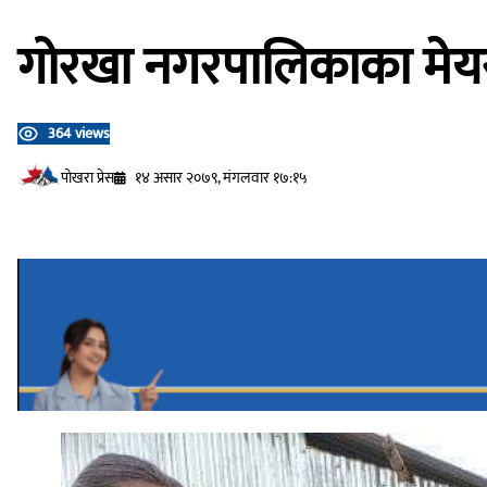
गोरखा नगरपालिकाका मेयरद्
364 views
प‍ोखरा प्रेस
१४ असार २०७९, मंगलवार १७:१५