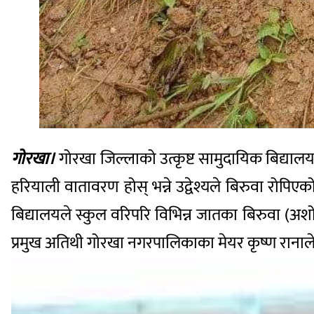
गोरखा।
गोरखा
जिल्लाको
उत्कृष्ट
सामुदायिक
बिद्याल
हरियाली
वातावरण
होस्
भन्ने
उद्वेश्यले
बिरुवा
रोपिएक
बिद्यालयले
स्कुल
वरिपरि
विभिन्न
जातका
बिरुवा
(
अश
प्रमुख
अतिथी
गोरखा
नगरपालिकाका
मेयर
कृष्ण
रानाल