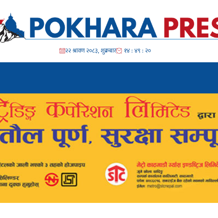
२२ श्रावण २०८३, शुक्रबार
१४ : ४९ : २२