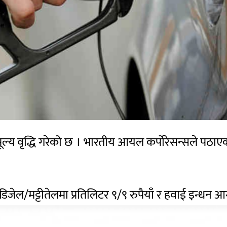
ल्य वृद्धि गरेको छ । भारतीय आयल कर्पोरेसन्सले पठाएक
ँ, डिजेल/मट्टीतेलमा प्रतिलिटर ९/९ रुपैयाँ र हवाई इन्धन आ