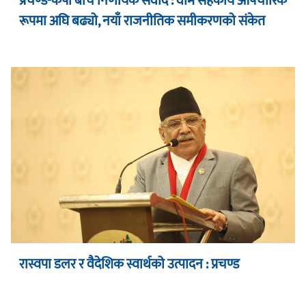
प्रचण्ड-केपी बीच निर्णायक संवाद : वाम सहकार्य औपचारिक
रूपमा अघि बढ्यो, नयाँ राजनीतिक समीकरणको संकेत
रास्वपा डलर र वैदेशिक स्वार्थको उत्पादन : प्रचण्ड