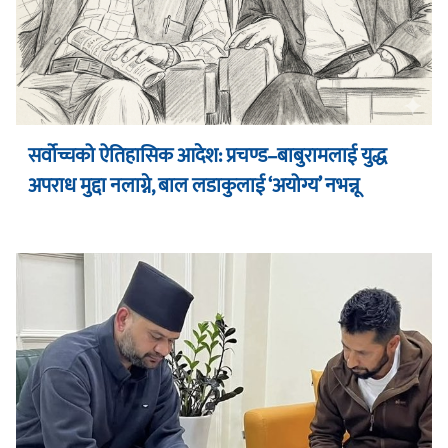
सर्वोच्चको ऐतिहासिक आदेश: प्रचण्ड–बाबुरामलाई युद्ध
अपराध मुद्दा नलाग्ने, बाल लडाकुलाई ‘अयोग्य’ नभन्नू