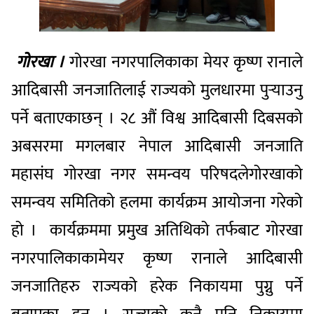
गोरखा
।
गोरखा
नगरपालिकाका
मेयर
कृष्ण
रानाले
आदिबासी
जनजातिलाई
राज्यको
मुलधारमा
पुऱ्याउनु
पर्ने
बताएका
छन्
।
२८
औं
विश्व
आदिबासी
दिबसको
अबसरमा
मगलबार
नेपाल
आदिबासी
जनजाति
महासंघ
गोरखा
नगर
समन्वय
परिषदले
गोरखाको
समन्वय
समितिको
हलमा
कार्यक्रम
आयोजना
गरेको
हो
।
कार्यक्रममा
प्रमुख
अतिथिको
तर्फबाट
गोरखा
नगरपालिकाका
मेयर
कृष्ण
रानाले
आदिबासी
जनजातिहरु
राज्यको
हरेक
निकायमा
पुग्नु
पर्ने