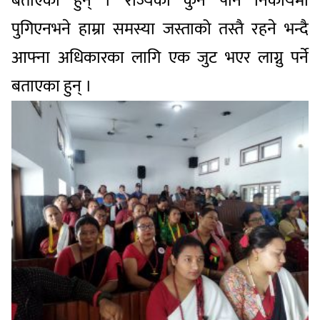
बताएका
हुन्
।
राज्यको
कुनै
पनि
निकायमा
पुगिएन
भने
हाम्रा
समस्या
जस्ताको
तस्तै
रहने
भन्दै
आफ्ना
अधिकारका
लागि
एक
जुट
भएर
लाग्नु
पर्ने
बताएका
हुन्
।