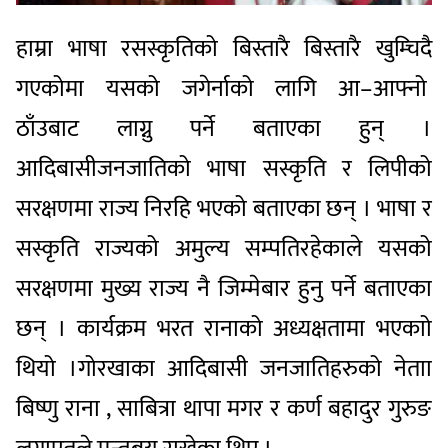
हाम्रा
भाषा
र
सस्कृतिको
बिस्तारै
बिस्तारै
खुम्चिदै
गएकोमा
यसको
जगेर्नाको
लागि
आ
–
आफ्नो
ठाँउबाट
लाग्नु
पर्ने
बताएका
हुन्
।
आदिबासी
जनजातिको
भाषा
सस्कृति
र
लिपीको
सरक्षणमा
राज्य
निरहि
भएको
बताएका
छन्
।
भाषा
र
सस्कृति
राज्यको
अमुल्य
सम्पति
रहेकाले
यसको
सरक्षणमा
मुख्य
राज्य
नै
जिम्मेबार
हुनु
पर्ने
बताएका
छन्
।
कार्यक्रम
भरत
रानाको
अध्यक्षतामा
भएकाो
थियो
।
गोरखाका
आदिबासी
जनजातिहरुको
नेताा
बिष्णु
राना
,
साबित्रा
थापा
मगर
र
कर्ण
बहादुर
गुरुङ