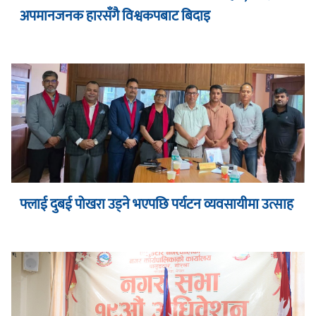
अपमानजनक हारसँगै विश्वकपबाट बिदाइ
फ्लाई दुबई पोखरा उड्ने भएपछि पर्यटन व्यवसायीमा उत्साह