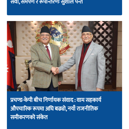
सेवा, समर्पण र रूपान्तरणः सुशील पन्त
प्रचण्ड-केपी बीच निर्णायक संवाद : वाम सहकार्य
औपचारिक रूपमा अघि बढ्यो, नयाँ राजनीतिक
समीकरणको संकेत