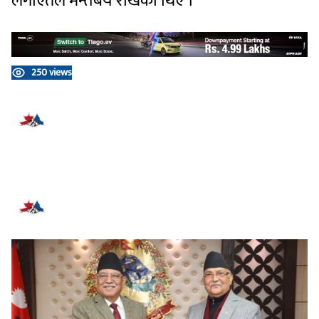
लगाएतले
मन्तबय
राखेका
थिए
।
250 views
प्रतिक्रिया दिनुहोस्
सम्बन्धित समाचार