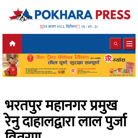
Skip to content
२१ श्रावण २०८३, बिहीबार
०६ : ४१ : ४०
Search
Ope
भरतपुर महानगर प्रमुख
रेनु दाहालद्वारा लाल पुर्जा
वितरण