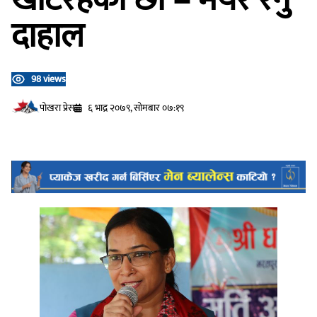
दाहाल
98 views
प‍ोखरा प्रेस
६ भाद्र २०७९, सोमबार ०७:१९