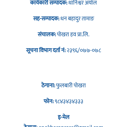
कार्यकारी सम्पादक:
थानिश्वर अर्याल
सह-सम्पादक:
धन बहादुर तामाङ
संचालक:
पोखरा हव प्रा.लि.
सूचना विभाग दर्ता नं:
२३९६/०७७-०७८
ठेगाना:
फुलबारी पोखरा
फोन:
९८४३४३४३३३
इ-मेल