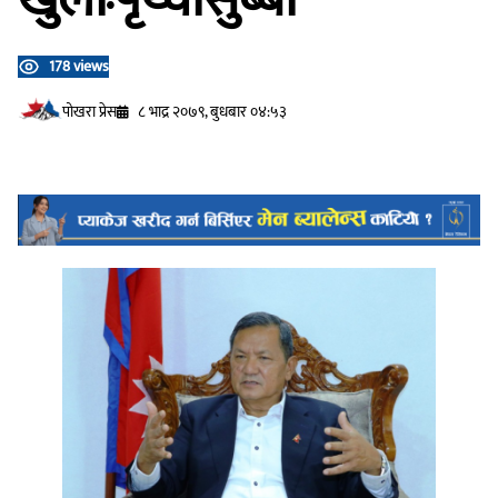
178 views
प‍ोखरा प्रेस
८ भाद्र २०७९, बुधबार ०४:५३