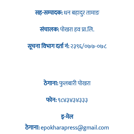
सह-सम्पादक:
धन बहादुर तामाङ
संचालक:
पोखरा हव प्रा.लि.
सूचना विभाग दर्ता नं:
२३९६/०७७-०७८
ठेगाना:
फुलबारी पोखरा
फोन:
९८४३४३४३३३
इ-मेल
ठेगाना:
epokharapress@gmail.com