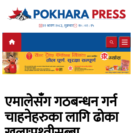
Skip to content
२२ श्रावण २०८३, शुक्रबार
१० : ०२ : १६
Search
Ope
एमालेसँग गठबन्धन गर्न
चाहनेहरुका लागि ढोका
खुलाःपृथ्वीसुब्बा