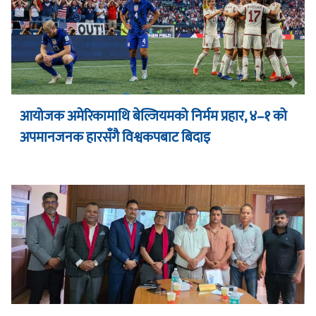
आयोजक अमेरिकामाथि बेल्जियमको निर्मम प्रहार, ४–१ को
अपमानजनक हारसँगै विश्वकपबाट बिदाइ