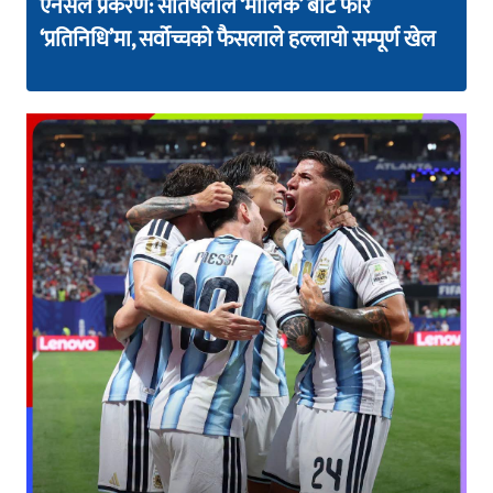
एनसेल प्रकरण: सतिषलाल ‘मालिक’ बाट फेरि
‘प्रतिनिधि’मा, सर्वोच्चको फैसलाले हल्लायो सम्पूर्ण खेल