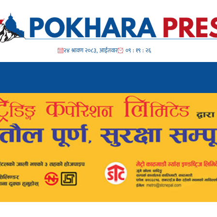
२४ श्रावण २०८३, आईतवार
०९ : १९ : २८