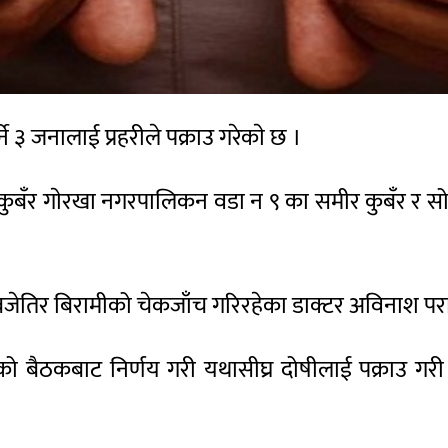
 ३ जनालाई प्रहरीले पक्राउ गरेकाे छ ।
 कुबँर गाेरखा नगरपालिकन वडा न ९ का समीर कुबँर र सोह
 बजेतिर बिरामीको चेकजाँच गरिरहेका डाक्टर अविनाश पर
बैठकबाट निर्णय गरी यथासीघ्र दोषीलाई पक्राउ गरी का