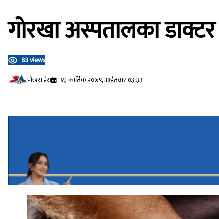
गाेरखा अस्पतालका डाक्टर मा
83 views
प‍ोखरा प्रेस
१३ कार्तिक २०७९, आईतवार ०३:३३