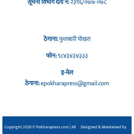
सूचना विभाग दर्ता नं:
२३९६/०७७-०७८
ठेगाना:
फुलबारी पोखरा
फोन:
९८४३४३४३३३
इ-मेल
ठेगाना:
epokharapress@gmail.com
Copyright 2026 © Pokharapress.com | All
Designed & Maintained by