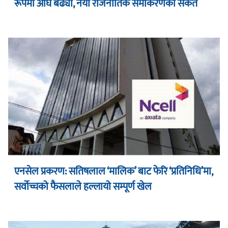
रूपमा अघि बढ्यो, नयाँ राजनीतिक समीकरणको संकेत
एनसेल प्रकरण: सतिषलाल ‘मालिक’ बाट फेरि ‘प्रतिनिधि’मा,
सर्वोच्चको फैसलाले हल्लायो सम्पूर्ण खेल