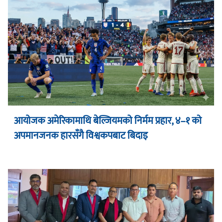
आयोजक अमेरिकामाथि बेल्जियमको निर्मम प्रहार, ४–१ को
अपमानजनक हारसँगै विश्वकपबाट बिदाइ