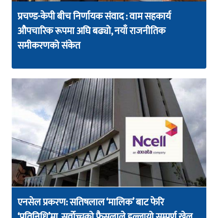
प्रचण्ड-केपी बीच निर्णायक संवाद : वाम सहकार्य
औपचारिक रूपमा अघि बढ्यो, नयाँ राजनीतिक
समीकरणको संकेत
एनसेल प्रकरण: सतिषलाल ‘मालिक’ बाट फेरि
‘प्रतिनिधि’मा, सर्वोच्चको फैसलाले हल्लायो सम्पूर्ण खेल