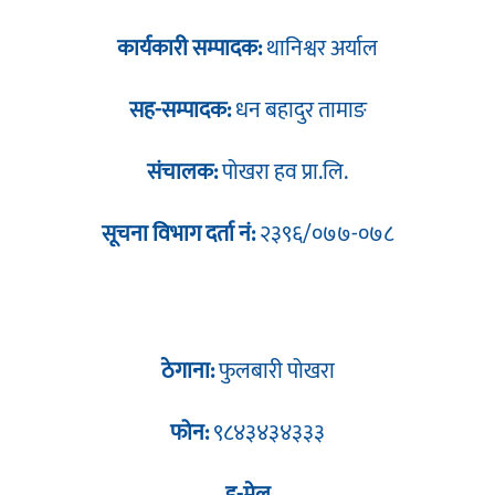
कार्यकारी सम्पादक:
थानिश्वर अर्याल
सह-सम्पादक:
धन बहादुर तामाङ
संचालक:
पोखरा हव प्रा.लि.
सूचना विभाग दर्ता नं:
२३९६/०७७-०७८
ठेगाना:
फुलबारी पोखरा
फोन:
९८४३४३४३३३