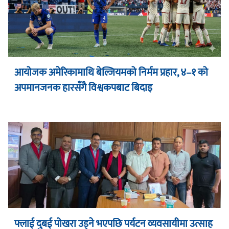
आयोजक अमेरिकामाथि बेल्जियमको निर्मम प्रहार, ४–१ को
अपमानजनक हारसँगै विश्वकपबाट बिदाइ
फ्लाई दुबई पोखरा उड्ने भएपछि पर्यटन व्यवसायीमा उत्साह