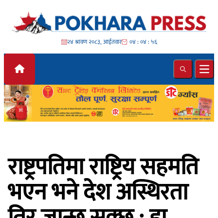
Skip to content
२४ श्रावण २०८३, आईतवार
०४ : ०४ : ५८
Search
Ope
राष्ट्रपतिमा राष्ट्रिय सहमति
भएन भने देश अस्थिरता
तिर जान्छ सक्छ : डा