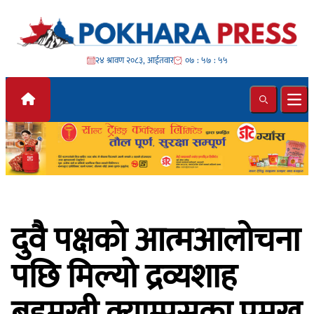
Skip to content
२४ श्रावण २०८३, आईतवार
०७ : ५७ : ५७
Search
Ope
दुवै पक्षकाे आत्मआलाेचना
पछि मिल्यो द्रव्यशाह
बहुमुखी क्याम्पसका प्रमुख