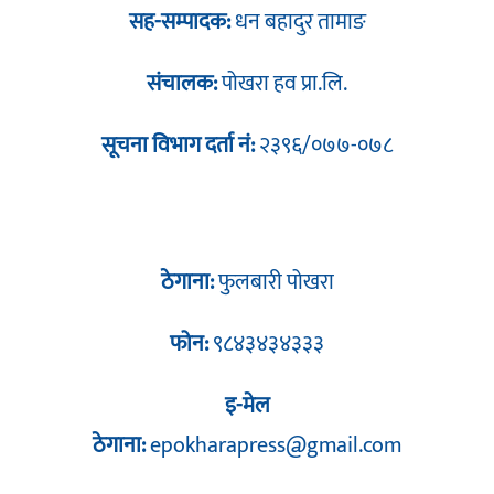
सह-सम्पादक:
धन बहादुर तामाङ
संचालक:
पोखरा हव प्रा.लि.
सूचना विभाग दर्ता नं:
२३९६/०७७-०७८
ठेगाना:
फुलबारी पोखरा
फोन:
९८४३४३४३३३
इ-मेल
ठेगाना:
epokharapress@gmail.com