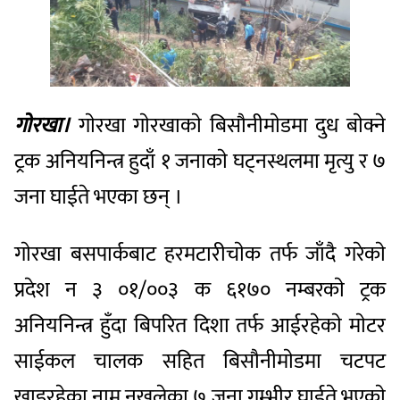
गाेरखा।
गाेरखा गाेरखाकाे बिसाैनीमाेडमा दुध बाेक्ने
ट्रक अनियनिन्त्र हुदाँ १ जनाकाे घट्नस्थलमा मृत्यु र ७
जना घाईते भएका छन् ।
गाेरखा बसपार्कबाट हरमटारीचाेक तर्फ जाँदै गरेकाे
प्रदेश न ३ ०१/००३ क ६१७० नम्बरकाे ट्रक
अनियनिन्त्र हुँदा बिपरित दिशा तर्फ आईरहेकाे माेटर
साईकल चालक सहित बिसाैनीमाेडमा चटपट
खाइरहेका नाम नखुलेका ७ जना गम्भीर घाईते भएकाे