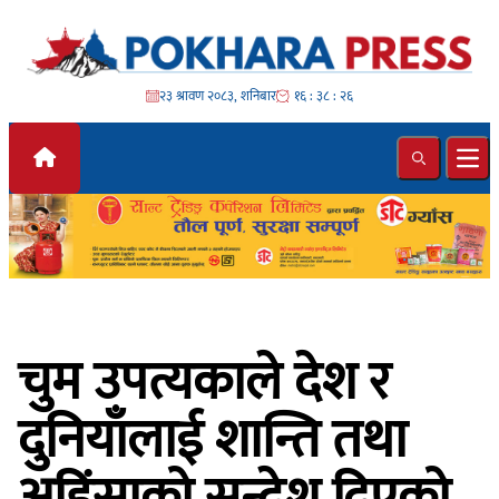
Skip to content
२३ श्रावण २०८३, शनिबार
१६ : ३८ : २८
Search
Ope
चुम उपत्यकाले देश र
दुनियाँलाई शान्ति तथा
अहिंसाको सन्देश दिएको