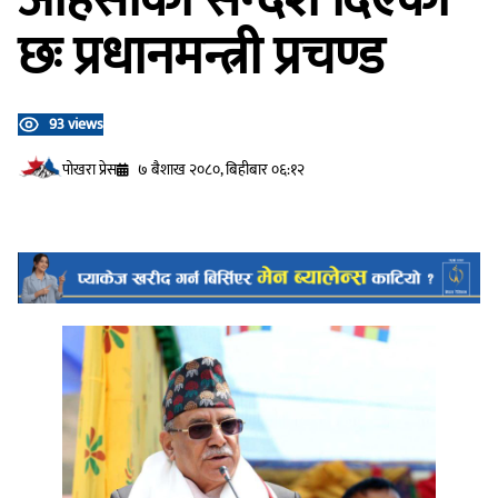
छः प्रधानमन्त्री प्रचण्ड
93 views
प‍ोखरा प्रेस
७ बैशाख २०८०, बिहीबार ०६:१२