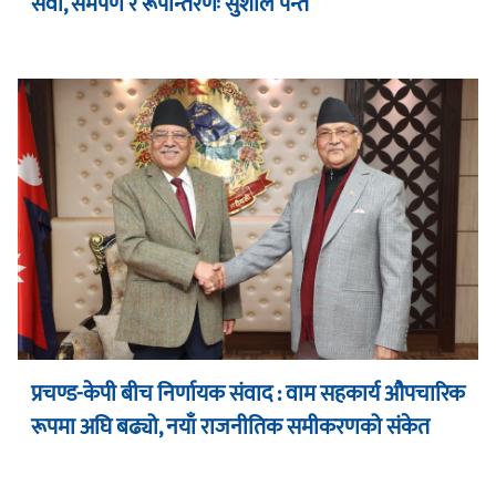
सेवा, समर्पण र रूपान्तरणः सुशील पन्त
प्रचण्ड-केपी बीच निर्णायक संवाद : वाम सहकार्य औपचारिक
रूपमा अघि बढ्यो, नयाँ राजनीतिक समीकरणको संकेत