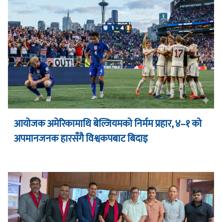
आयोजक अमेरिकामाथि बेल्जियमको निर्मम प्रहार, ४–१ को
अपमानजनक हारसँगै विश्वकपबाट बिदाइ