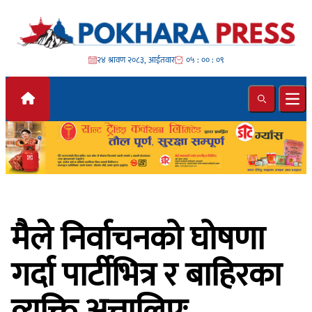
Skip to content
२४ श्रावण २०८३, आईतवार
०५ : ०० : ११
Search
Ope
मैले निर्वाचनको घोषणा
गर्दा पार्टीभित्र र बाहिरका
व्यक्ति अत्तालिएः