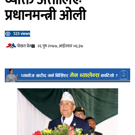
प्रधानमन्त्री ओली
523 views
प‍ोखरा प्रेस
२६ पुष २०७७, आईतवार ०६:३७