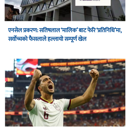
एनसेल प्रकरण: सतिषलाल ‘मालिक’ बाट फेरि ‘प्रतिनिधि’मा,
सर्वोच्चको फैसलाले हल्लायो सम्पूर्ण खेल