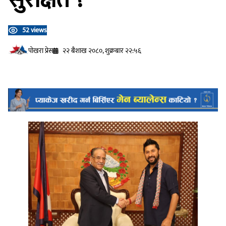
52 views
प‍ोखरा प्रेस
२२ बैशाख २०८०, शुक्रबार २२:५६