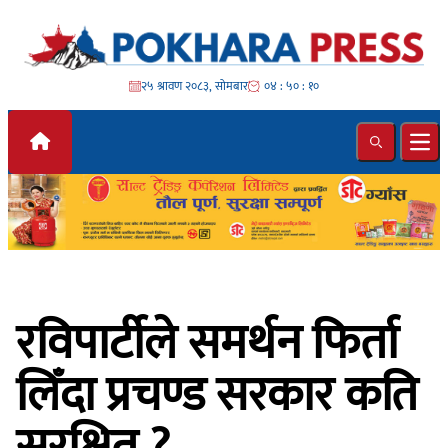
Skip to content
२५ श्रावण २०८३, सोमबार
०४ : ५० : १२
Search
Ope
रविपार्टीले समर्थन फिर्ता
लिँदा प्रचण्ड सरकार कति
सुरक्षित ?