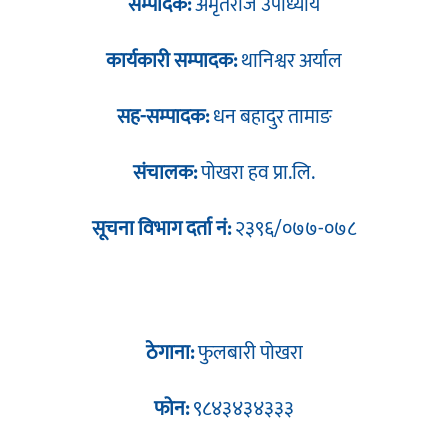
सम्पादक:
अमृतराज उपाध्याय
कार्यकारी सम्पादक:
थानिश्वर अर्याल
सह-सम्पादक:
धन बहादुर तामाङ
संचालक:
पोखरा हव प्रा.लि.
सूचना विभाग दर्ता नं:
२३९६/०७७-०७८
ठेगाना:
फुलबारी पोखरा
फोन:
९८४३४३४३३३