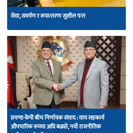
सेवा, समर्पण र रूपान्तरणः सुशील पन्त
प्रचण्ड-केपी बीच निर्णायक संवाद : वाम सहकार्य
औपचारिक रूपमा अघि बढ्यो, नयाँ राजनीतिक