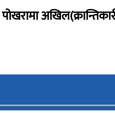
न पोखरामा अखिल(क्रान्तिका