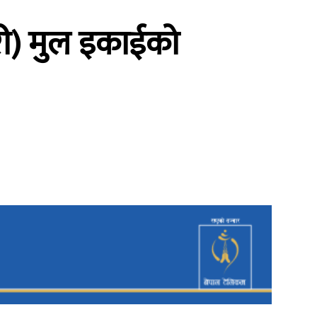
री) मुल इकाईको