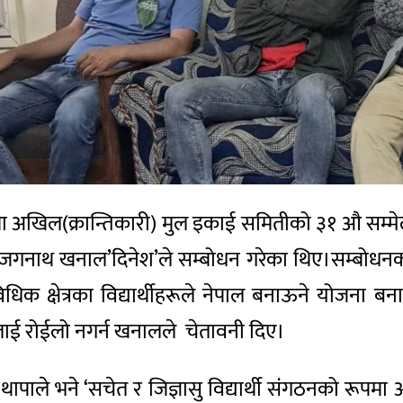
मा अखिल(क्रान्तिकारी) मुल इकाई समितीको ३१ औ सम्म
 जगनाथ खनाल’दिनेश’ले सम्बोधन गरेका थिए।सम्बोधनका क
िधिक क्षेत्रका विद्यार्थीहरूले नेपाल बनाऊने योजना
ीलाई रोईलो नगर्न खनालले चेतावनी दिए।
 थापाले भने ‘सचेत र जिज्ञासु विद्यार्थी संगठनको रूपमा