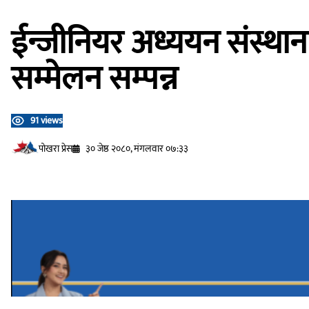
ईन्जीनियर अध्ययन संस्था
सम्मेलन सम्पन्न
91 views
प‍ोखरा प्रेस
३० जेष्ठ २०८०, मंगलवार ०७:३३