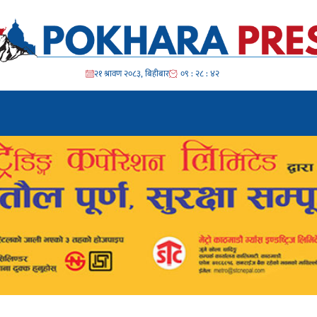
२१ श्रावण २०८३, बिहीबार
०९ : २८ : ४४