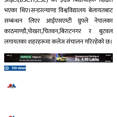
आईटी(BSC.IT,CSE) का ३६७ बिद्यार्थीहरू दिक्षित
भएका थिए।सन्डरल्याण्ड विश्वविद्यालय बेलायतबाट
सम्बन्धन लिएर आईएसएम्टी ग्रुपले नेपालका
काठमाण्डौ,पोखरा,चितवन,बिराटनगर र बुटवल
लगायतका शहरहरूमा कलेज संचालन गरिरहेको छ।
109 views
प्रतिक्रिया दिनुहोस्