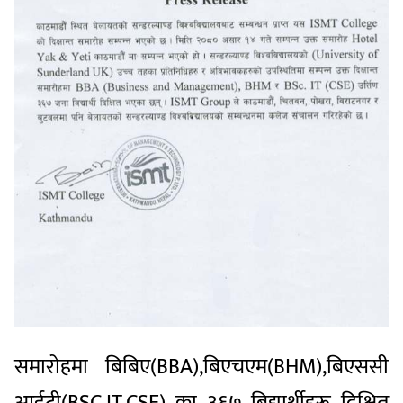
समारोहमा बिबिए(BBA),बिएचएम(BHM),बिएससी