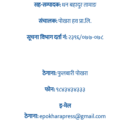
सह-सम्पादक:
धन बहादुर तामाङ
संचालक:
पोखरा हव प्रा.लि.
सूचना विभाग दर्ता नं:
२३९६/०७७-०७८
ठेगाना:
फुलबारी पोखरा
फोन:
९८४३४३४३३३
इ-मेल
ठेगाना:
epokharapress@gmail.com