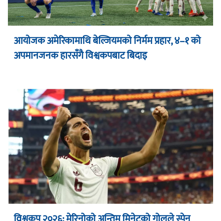
आयोजक अमेरिकामाथि बेल्जियमको निर्मम प्रहार, ४–१ को
अपमानजनक हारसँगै विश्वकपबाट बिदाइ
विश्वकप २०२६: मेरिनोको अन्तिम मिनेटको गोलले स्पेन