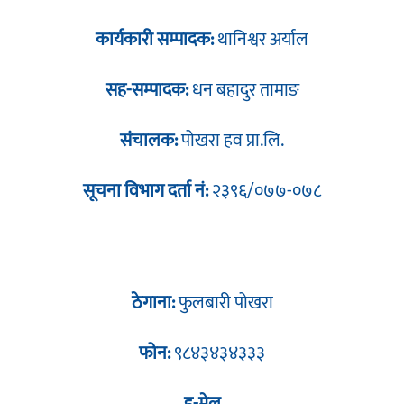
कार्यकारी सम्पादक:
थानिश्वर अर्याल
सह-सम्पादक:
धन बहादुर तामाङ
संचालक:
पोखरा हव प्रा.लि.
सूचना विभाग दर्ता नं:
२३९६/०७७-०७८
ठेगाना:
फुलबारी पोखरा
फोन:
९८४३४३४३३३