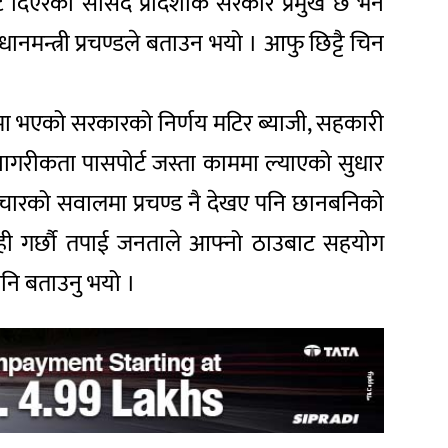
 दिएरको सांसद प्रादेशीक सरकार प्रमुख छ भने
मन्त्री प्रचण्डले बताउन भयो । आफु छिट्टै चिन
मा भएको सरकारको निर्णय मटिर ब्याजी, सहकारी
नागरीकता पासपोर्ट जस्ता काममा ल्याएको सुधार
टाचारको सवालमा प्रचण्ड नै देखए पनि छानबनिको
्वाही गर्छौ तपाई जनताले आफ्नो ठाउबाट सहयोग
पनि बताउनु भयो ।