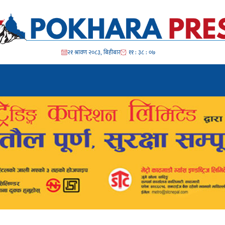
२१ श्रावण २०८३, बिहीबार
११ : ३८ : ०९