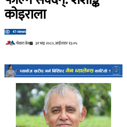
कोइराला
41 views
प‍ोखरा प्रेस
३१ भाद्र २०८०, आईतवार १३:०५