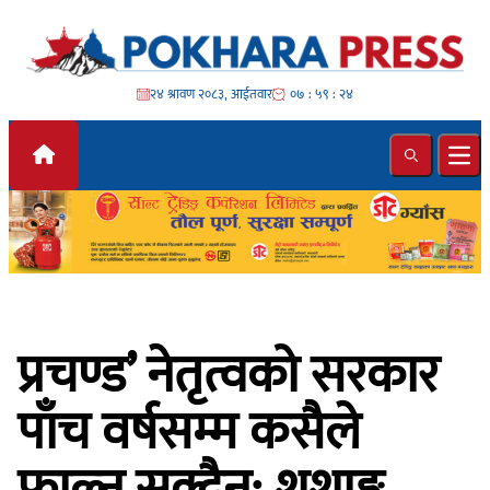
Skip to content
२४ श्रावण २०८३, आईतवार
०७ : ५९ : २६
Search
Ope
प्रचण्ड’ नेतृत्वको सरकार
पाँच वर्षसम्म कसैले
फाल्न सक्दैन्: शशाङ्क