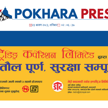
२३ श्रावण २०८३, शनिबार
०२ : ०६ : ३९