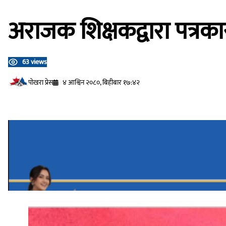
अराजक शिक्षकद्वारा पत्र
63 views
प‍ोखरा प्रेस
४ आश्विन २०८०, बिहीबार १७:४२