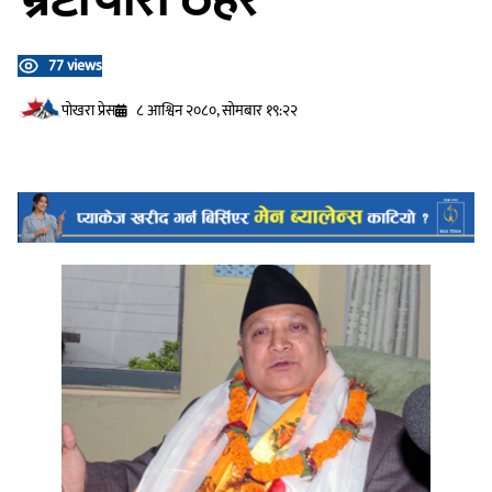
77 views
प‍ोखरा प्रेस
८ आश्विन २०८०, सोमबार १९:२२