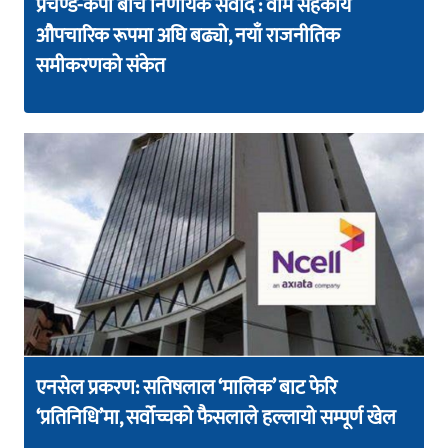
प्रचण्ड-केपी बीच निर्णायक संवाद : वाम सहकार्य
औपचारिक रूपमा अघि बढ्यो, नयाँ राजनीतिक
समीकरणको संकेत
एनसेल प्रकरण: सतिषलाल ‘मालिक’ बाट फेरि
‘प्रतिनिधि’मा, सर्वोच्चको फैसलाले हल्लायो सम्पूर्ण खेल