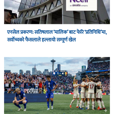
एनसेल प्रकरण: सतिषलाल ‘मालिक’ बाट फेरि ‘प्रतिनिधि’मा,
सर्वोच्चको फैसलाले हल्लायो सम्पूर्ण खेल