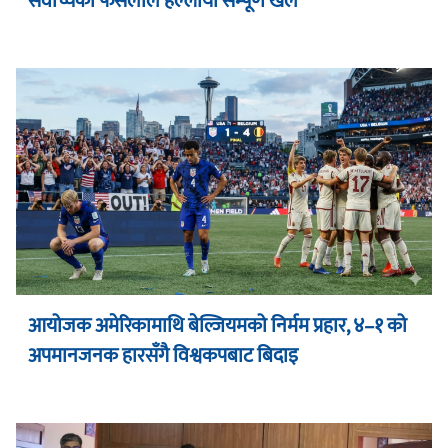
सर्वोच्चको फैसलाले हल्लायो सम्पूर्ण खेल
आयोजक अमेरिकामाथि बेल्जियमको निर्मम प्रहार, ४–१ को
अपमानजनक हारसँगै विश्वकपबाट बिदाइ