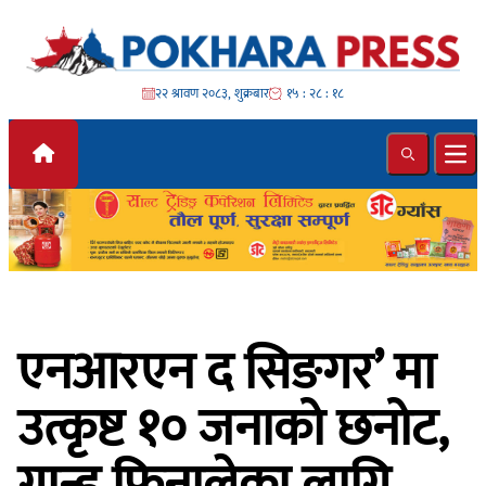
Skip to content
२२ श्रावण २०८३, शुक्रबार
१५ : २८ : १९
Search
Ope
एनआरएन द सिङगर’ मा
उत्कृष्ट १० जनाको छनोट,
ग्रान्ड फिनालेका लागि