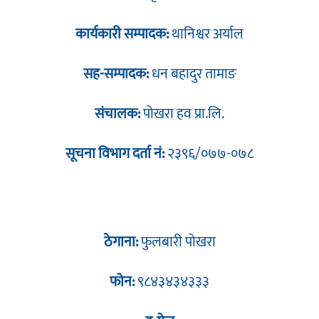
कार्यकारी सम्पादक:
थानिश्वर अर्याल
सह-सम्पादक:
धन बहादुर तामाङ
संचालक:
पोखरा हव प्रा.लि.
सूचना विभाग दर्ता नं:
२३९६/०७७-०७८
ठेगाना:
फुलबारी पोखरा
फोन:
९८४३४३४३३३