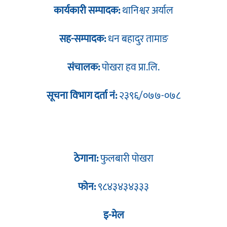
कार्यकारी सम्पादक:
थानिश्वर अर्याल
सह-सम्पादक:
धन बहादुर तामाङ
संचालक:
पोखरा हव प्रा.लि.
सूचना विभाग दर्ता नं:
२३९६/०७७-०७८
ठेगाना:
फुलबारी पोखरा
फोन:
९८४३४३४३३३
इ-मेल