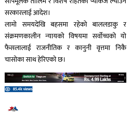
सीपमूलक तालिम र विशेष राहतको प्याकेज ल्याउन
सरकारलाई आदेश।
​लामो समयदेखि बहसमा रहेको बाललडाकु र
संक्रमणकालीन न्यायको विषयमा सर्वोच्चको यो
फैसलालाई राजनीतिक र कानुनी वृत्तमा निकै
चासोका साथ हेरिएको छ।
85.4k views
प्रतिक्रिया दिनुहोस्