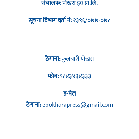
संचालक:
पोखरा हव प्रा.लि.
सूचना विभाग दर्ता नं:
२३९६/०७७-०७८
ठेगाना:
फुलबारी पोखरा
फोन:
९८४३४३४३३३
इ-मेल
ठेगाना:
epokharapress@gmail.com