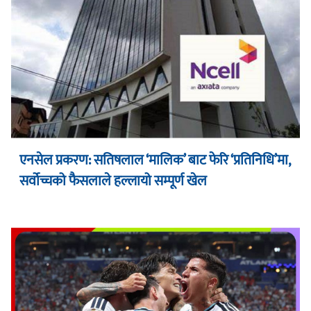
एनसेल प्रकरण: सतिषलाल ‘मालिक’ बाट फेरि ‘प्रतिनिधि’मा,
सर्वोच्चको फैसलाले हल्लायो सम्पूर्ण खेल