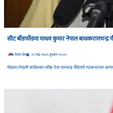
सीट बाँडफाँडमा माधव कुमार नेपाल बाधकःरामचन्द्र प
प‍ोखरा प्रेस
२२ भाद्र २०७९, बुधबार ०५:०५
पोखरा।नेपाली कांग्रेसका वरिष्ठ नेता रामचन्द्र पौडेलले गठबन्धनमा आ