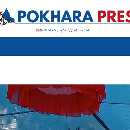
२० श्रावण २०८३, बुधबार
२२ : ५२ : ५४