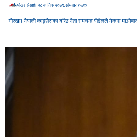
प‍ोखरा प्रेस
२८ कार्तिक २०७९, सोमबार १५:१०
गोरखा। नेपाली काङ्ग्रेसका बरिष्ठ नेता रामचन्द्र पाैडेलले नेकपा माओबादी क