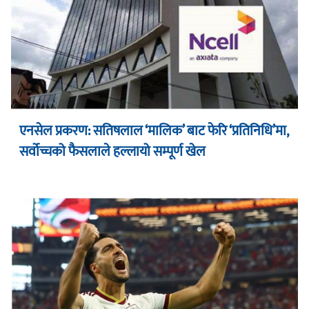
एनसेल प्रकरण: सतिषलाल ‘मालिक’ बाट फेरि ‘प्रतिनिधि’मा,
सर्वोच्चको फैसलाले हल्लायो सम्पूर्ण खेल