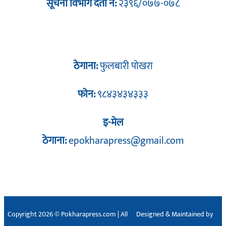
सूचना विभाग दर्ता नं:
२३९६/०७७-०७८
ठेगाना:
फुलबारी पोखरा
फोन:
९८४३४३४३३३
इ-मेल
ठेगाना:
epokharapress@gmail.com
Copyright 2026 © Pokharapress.com | All
Designed & Maintained by