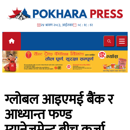
Skip to content
२४ श्रावण २०८३, आईतवार
०८ : १८ : १४
Search
Ope
ग्लोबल आइएमई बैंक र
आध्यान्त फण्ड
म्यानेजमेन्ट बीच कर्जा