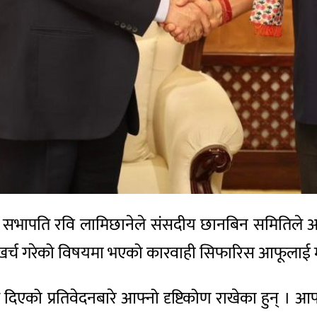
स्वपा) का सभापति रवि लामिछानेले संसदीय छानबिन समित
कम खर्च गरेको विषयमा भएको कारवाही सिफारिस आफूलाई
को प्रतिवेदनबारे आफ्नो दृष्टिकोण राखेका हुन् । आफ