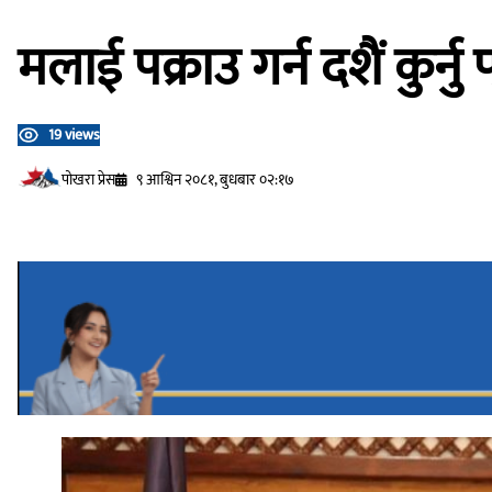
मलाई पक्राउ गर्न दशैं कुर्नु 
19 views
प‍ोखरा प्रेस
९ आश्विन २०८१, बुधबार ०२:१७