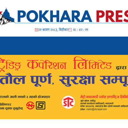
२१ श्रावण २०८३, बिहीबार
१८ : ४२ : २१