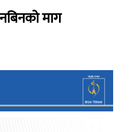
 छानबिनको माग