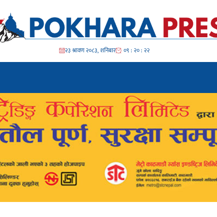
२३ श्रावण २०८३, शनिबार
०९ : २० : २४