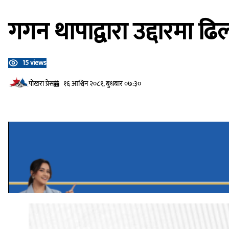
गगन थापाद्वारा उद्दारमा ढ
15 views
प‍ोखरा प्रेस
१६ आश्विन २०८१, बुधबार ०७:३०