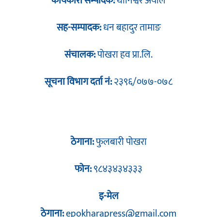
कार्यकारी सम्पादक:
थानिश्वर अर्याल
सह-सम्पादक:
धन बहादुर तामाङ
संचालक:
पोखरा हव प्रा.लि.
सूचना विभाग दर्ता नं:
२३९६/०७७-०७८
ठेगाना:
फुलबारी पोखरा
फोन:
९८४३४३४३३३
इ-मेल
ठेगाना:
epokharapress@gmail.com