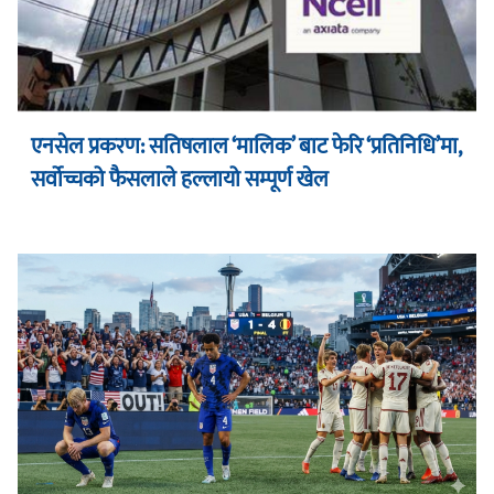
एनसेल प्रकरण: सतिषलाल ‘मालिक’ बाट फेरि ‘प्रतिनिधि’मा,
सर्वोच्चको फैसलाले हल्लायो सम्पूर्ण खेल