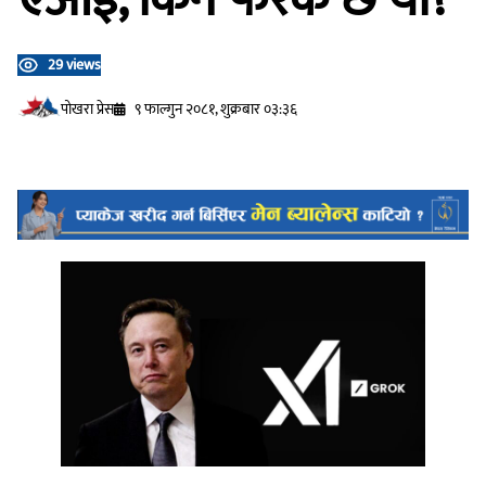
29 views
प‍ोखरा प्रेस
९ फाल्गुन २०८१, शुक्रबार ०३:३६