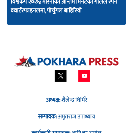
विश्वकप २०२६: मेरिनोको अन्तिम मिनेटको गोलले स्पेन
क्वार्टरफाइनलमा, पोर्चुगल बाहिरियो
अध्यक्ष:
शैलेन्द्र घिमिरे
सम्पादक:
अमृतराज उपाध्याय