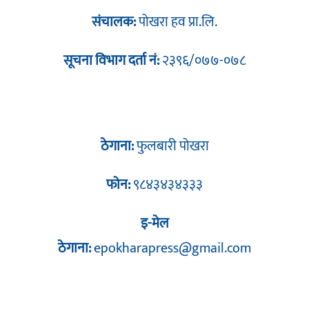
संचालक:
पोखरा हव प्रा.लि.
सूचना विभाग दर्ता नं:
२३९६/०७७-०७८
ठेगाना:
फुलबारी पोखरा
फोन:
९८४३४३४३३३
इ-मेल
ठेगाना:
epokharapress@gmail.com