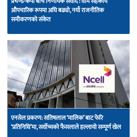
प्रचण्ड-केपी बीच निर्णायक संवाद : वाम सहकार्य
औपचारिक रूपमा अघि बढ्यो, नयाँ राजनीतिक
समीकरणको संकेत
एनसेल प्रकरण: सतिषलाल ‘मालिक’ बाट फेरि
‘प्रतिनिधि’मा, सर्वोच्चको फैसलाले हल्लायो सम्पूर्ण खेल