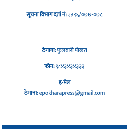
सूचना विभाग दर्ता नं:
२३९६/०७७-०७८
ठेगाना:
फुलबारी पोखरा
फोन:
९८४३४३४३३३
इ-मेल
ठेगाना:
epokharapress@gmail.com