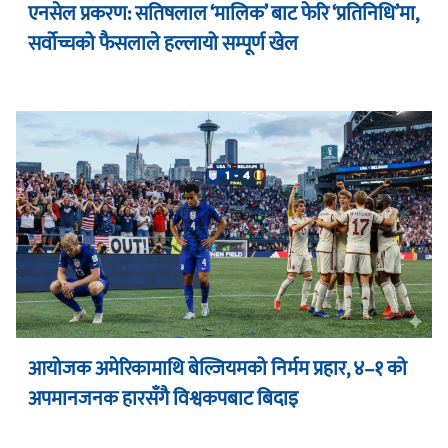
एनसेल प्रकरण: सतिषलाल ‘मालिक’ बाट फेरि ‘प्रतिनिधि’मा,
सर्वोच्चको फैसलाले हल्लायो सम्पूर्ण खेल
आयोजक अमेरिकामाथि बेल्जियमको निर्मम प्रहार, ४–१ को
अपमानजनक हारसँगै विश्वकपबाट बिदाइ