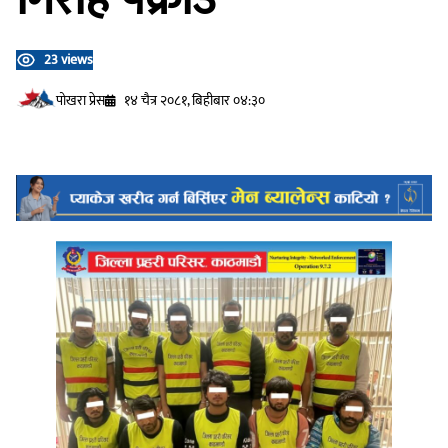
23 views
प‍ोखरा प्रेस
१४ चैत्र २०८१, बिहीबार ०४:३०