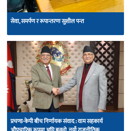
सेवा, समर्पण र रूपान्तरणः सुशील पन्त
प्रचण्ड-केपी बीच निर्णायक संवाद : वाम सहकार्य
औपचारिक रूपमा अघि बढ्यो, नयाँ राजनीतिक