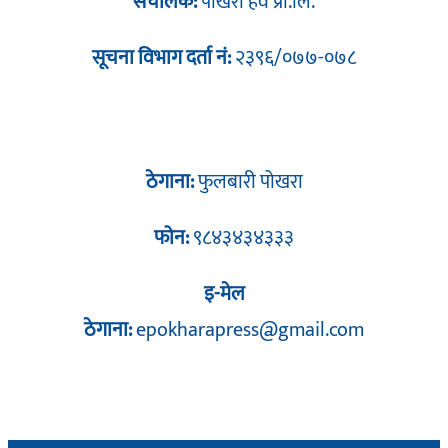
संचालक:
पोखरा हव प्रा.लि.
सूचना विभाग दर्ता नं:
२३९६/०७७-०७८
ठेगाना:
फुलबारी पोखरा
फोन:
९८४३४३४३३३
इ-मेल
ठेगाना:
epokharapress@gmail.com