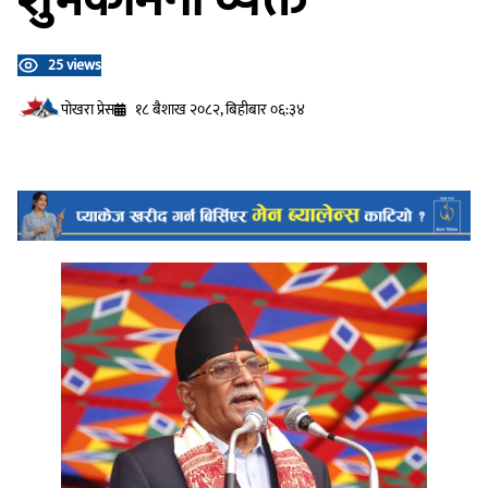
25 views
प‍ोखरा प्रेस
१८ बैशाख २०८२, बिहीबार ०६:३४