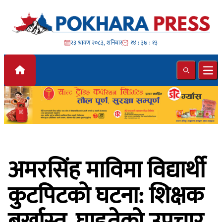
Skip to content
२३ श्रावण २०८३, शनिबार
१४ : ३७ : १५
Search
Ope
अमरसिंह माविमा विद्यार्थी
कुटपिटको घटना: शिक्षक
बर्खास्त, घाइतेको उपचार