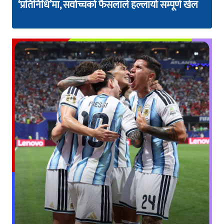
‘प्रतिनिधि’मा, सर्वोच्चको फैसलाले हल्लायो सम्पूर्ण खेल