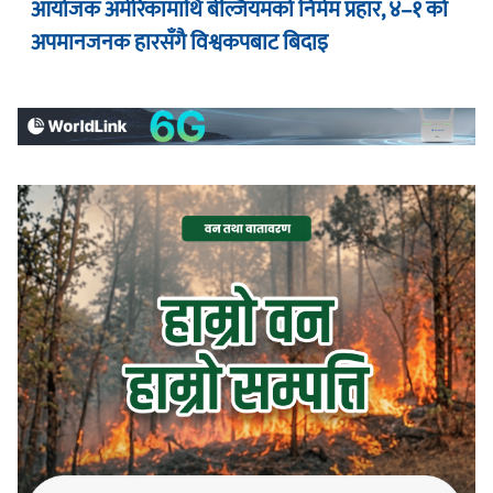
आयोजक अमेरिकामाथि बेल्जियमको निर्मम प्रहार, ४–१ को
अपमानजनक हारसँगै विश्वकपबाट बिदाइ