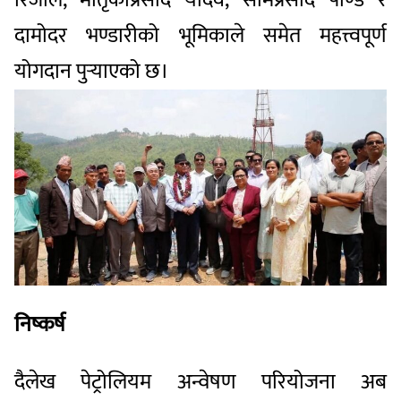
रिजाल, मातृकाप्रसाद यादव, सोमप्रसाद पाण्डे र
दामोदर भण्डारीको भूमिकाले समेत महत्त्वपूर्ण
योगदान पुर्‍याएको छ।
निष्कर्ष
दैलेख पेट्रोलियम अन्वेषण परियोजना अब