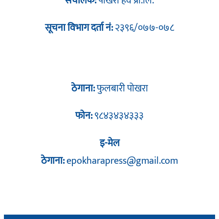
संचालक:
पोखरा हव प्रा.लि.
सूचना विभाग दर्ता नं:
२३९६/०७७-०७८
ठेगाना:
फुलबारी पोखरा
फोन:
९८४३४३४३३३
इ-मेल
ठेगाना:
epokharapress@gmail.com