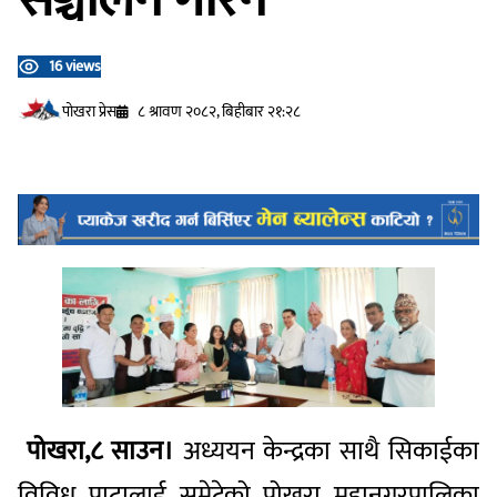
16 views
प‍ोखरा प्रेस
८ श्रावण २०८२, बिहीबार २१:२८
पोखरा,८ साउन।
अध्ययन केन्द्रका साथै सिकाईका
विविध पाटालाई समेटेको पोखरा महानगरपालिका