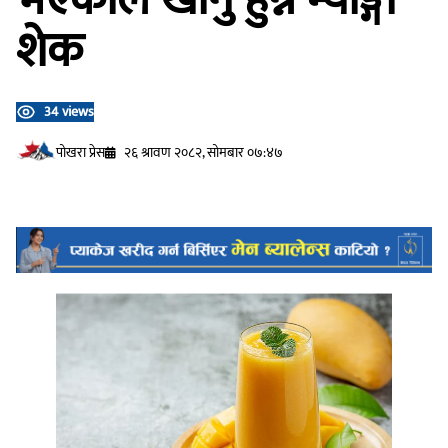
शेक
34 views
प‍ोखरा प्रेस
२६ श्रावण २०८२, सोमबार ०७:४७