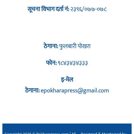
सूचना विभाग दर्ता नं:
२३९६/०७७-०७८
ठेगाना:
फुलबारी पोखरा
फोन:
९८४३४३४३३३
इ-मेल
ठेगाना:
epokharapress@gmail.com