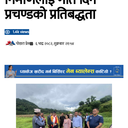
प्रचण्डको प्रतिबद्धता
1.4k views
प‍ोखरा प्रेस
६ भाद्र २०८२, शुक्रबार २१:५४