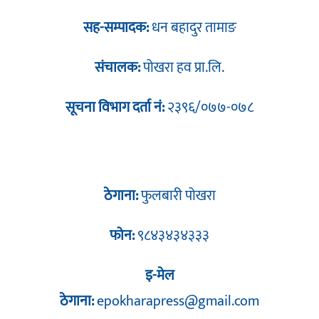
सह-सम्पादक:
धन बहादुर तामाङ
संचालक:
पोखरा हव प्रा.लि.
सूचना विभाग दर्ता नं:
२३९६/०७७-०७८
ठेगाना:
फुलबारी पोखरा
फोन:
९८४३४३४३३३
इ-मेल
ठेगाना:
epokharapress@gmail.com