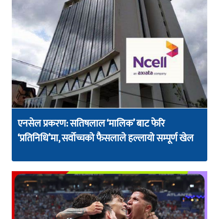
एनसेल प्रकरण: सतिषलाल ‘मालिक’ बाट फेरि
‘प्रतिनिधि’मा, सर्वोच्चको फैसलाले हल्लायो सम्पूर्ण खेल