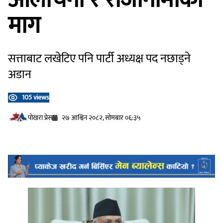
माग
सत्ताबाट लखेटिए पनि पार्टी अध्यक्ष पद नछाड्ने
अडान
105 views
प‍ोखरा प्रेस
२७ आश्विन २०८२, सोमबार ०६:३५