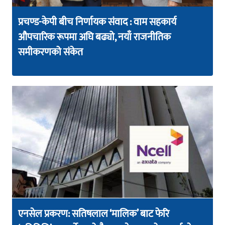
प्रचण्ड-केपी बीच निर्णायक संवाद : वाम सहकार्य
औपचारिक रूपमा अघि बढ्यो, नयाँ राजनीतिक
समीकरणको संकेत
एनसेल प्रकरण: सतिषलाल ‘मालिक’ बाट फेरि