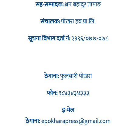
सह-सम्पादक:
धन बहादुर तामाङ
संचालक:
पोखरा हव प्रा.लि.
सूचना विभाग दर्ता नं:
२३९६/०७७-०७८
ठेगाना:
फुलबारी पोखरा
फोन:
९८४३४३४३३३
इ-मेल
ठेगाना:
epokharapress@gmail.com