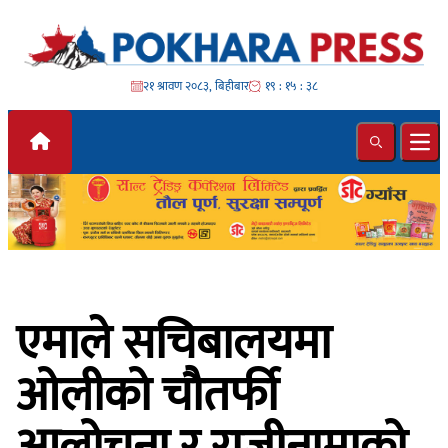
Skip to content
२१ श्रावण २०८३, बिहीबार
१९ : १५ : ४०
Search
Ope
एमाले सचिबालयमा
ओलीको चौतर्फी
आलोचना र राजीनामाको